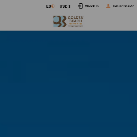
ES
USD $
Check In
Iniciar Sesión